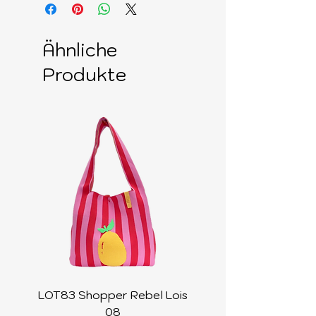
Ähnliche
Produkte
LOT83 Shopper Rebel Lois
LOT83 Shopper Loi
08