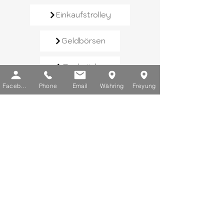
Einkaufstrolley
Geldbörsen
Rucksäcke
Facebook
Phone
Email
Währing
Freyung
Handtaschen
Schirme
Reisegepäck
Kontaktieren Sie uns​
E-Mail:
info@chic-lederwaren.at
Telefon:
+43 1 402 25 03
Sie erreichen uns von Montag bis
Freitag zwischen 10 und 18 Uhr.