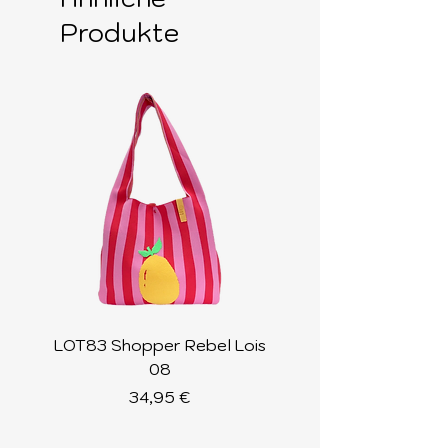
Produkte
LOT83 Shopper Rebel Lois
LOT83 Shopper Loi
08
Preis
34,95 €