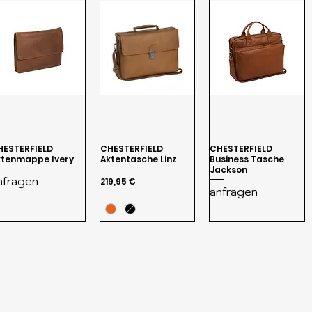
HESTERFIELD
CHESTERFIELD
CHESTERFIELD
ktenmappe Ivery
Aktentasche Linz
Business Tasche
Jackson
nfragen
Preis
219,95 €
anfragen