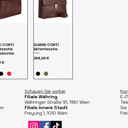
I CONTI
GIANNI CONTI
tasche
Aktentasche
vecchio
Preis
299,00 €
0 €
Schauen Sie vorbei​
Kon
Filiale Währing
E-M
Währinger Straße 91, 1180 Wien​
Tel
en
Filiale Innere Stadt
Sie
Freyung 1, 1010 Wien
Fre