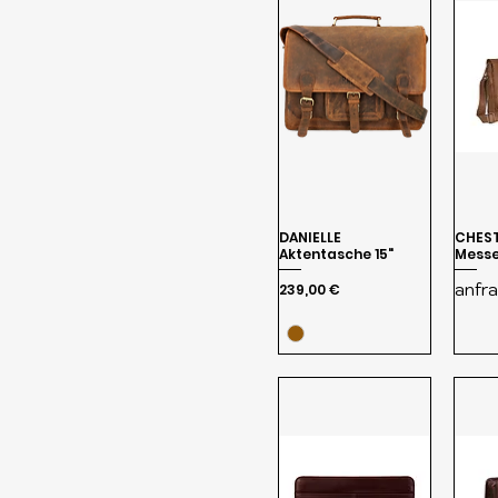
DANIELLE
CHEST
Aktentasche 15"
Messe
anfr
Preis
239,00 €