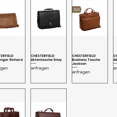
ERFIELD
CHESTERFIELD
CHESTERFIELD
C
nger Richard
Aktentasche Shay
Business Tasche
A
Jackson
agen
anfragen
a
anfragen