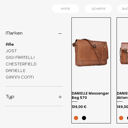
HOME
SCHIRME
RU
Marken
Alle
JOST
GIGI FRATELLI
CHESTERFIELD
DANIELLE
GIANNI CONTI
DANIELLE Messenger
DANIE
Typ
Bag 570
Akten
Preis
Preis
139,00 €
149,0
LEDER
MESSENGER BAG
AKTENMAPPEN
LAPTOPTASCHEN