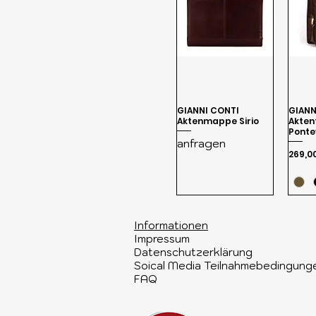
GIANNI CONTI
GIANN
Aktenmappe Sirio
Akten
Ponte
anfragen
Preis
269,0
Informationen​
Impressum
Datenschutzerklärung
Soical Media Teilnahmebedingung
FAQ