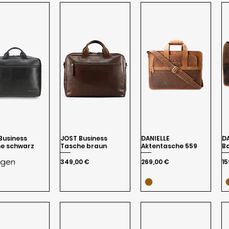
Business
JOST Business
DANIELLE
D
e schwarz
Tasche braun
Aktentasche 559
Ba
agen
Preis
Preis
Pr
349,00 €
269,00 €
15