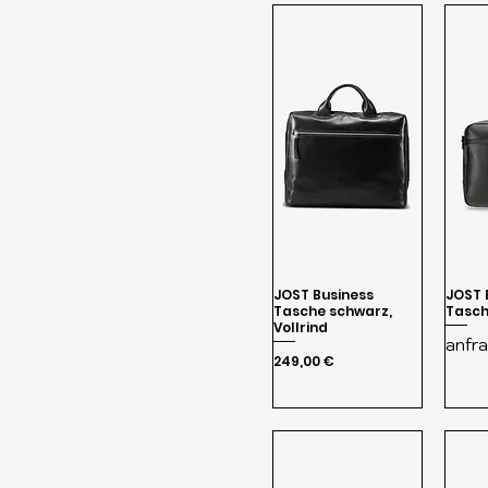
AKTENTASCHEN
JOST Business
JOST 
Tasche schwarz,
Tasch
Vollrind
anfr
Preis
249,00 €