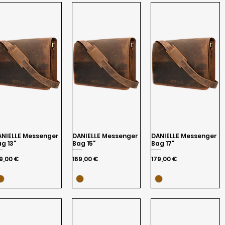
ANIELLE Messenger
DANIELLE Messenger
DANIELLE Messenger
g 13"
Bag 15"
Bag 17"
eis
Preis
Preis
9,00 €
169,00 €
179,00 €