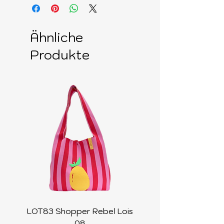
Ähnliche
Produkte
LOT83 Shopper Rebel Lois
LOT83 Shopper Loi
08