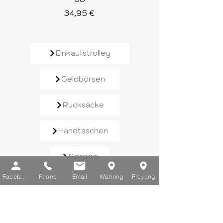
Preis
34,95 €
Einkaufstrolley
Geldbörsen
Rucksäcke
Handtaschen
Schirme
Facebook
Phone
Email
Währing
Freyung
Reisegepäck
Kontaktieren Sie uns​