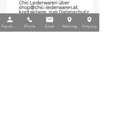
Chic Lederwaren über
shop@chic-lederwaren.at
kontaktiere.
zum Datenschutz
Chic Newsletter abonnieren
Facebook
Phone
Email
Währing
Freyung
ABSCHICKEN
Kontaktieren Sie uns​
E-Mail:
info@chic-lederwaren.at
Telefon:
+43 1 402 25 03
Sie erreichen uns von Montag bis
Freitag zwischen 10 und 18 Uhr.
Schauen Sie vorbei​
Filiale Währing
Währinger Straße 91, 1180 Wien​
Filiale Innere Stadt
Freyung 1, 1010 Wien