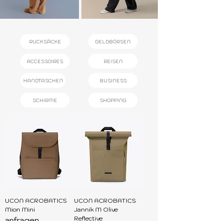
RUCKSÄCKE
GELDBÖRSEN
ACCESSOIRES
REISEN
HANDTASCHEN
BUSINESS
SCHIRME
SHOPPING
UCON ACROBATICS
UCON ACROBATICS
Mion Mini
Jannik M Olive
Reflective
anfragen