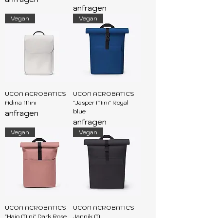
anfragen
Vegan
Vegan
UCON ACROBATICS
UCON ACROBATICS
Adina Mini
"Jasper Mini" Royal
blue
anfragen
anfragen
Vegan
Vegan
UCON ACROBATICS
UCON ACROBATICS
"Hajo Mini" Dark Rose
Jannik M