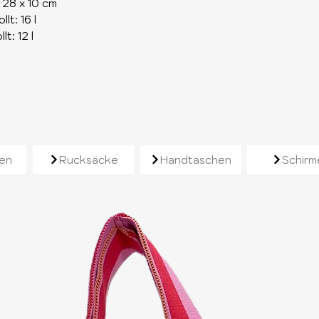
 28 x 10 cm
t: 16 l
t: 12 l
e
en
Rucksäcke
Handtaschen
Schirm