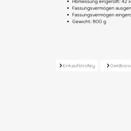
Abmessung eingerollt: 42 x
Fassungsvermögen ausgeroll
Fassungsvermögen eingeroll
Gewicht: 800 g
Ähnliche Produkt
Einkaufstrolley
Geldbörs