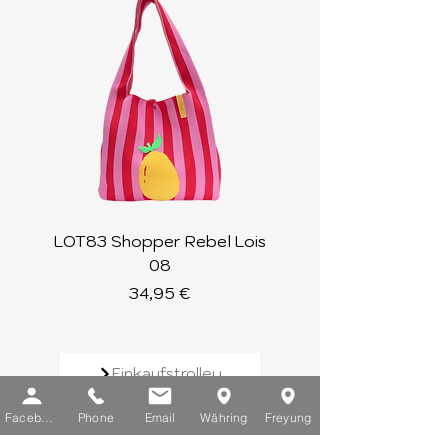
LOT83 Shopper Rebel Lois
LOT83 Shopper Loi
08
Preis
34,95 €
Einkaufstrolley
Facebook
Phone
Email
Währing
Freyung
Geldbörsen