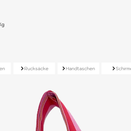
Kg
e
en
Rucksäcke
Handtaschen
Schirm