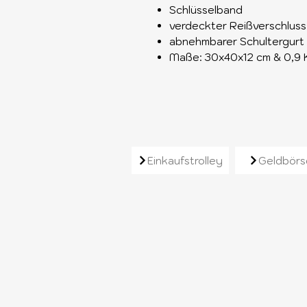
Schlüsselband
verdeckter Reißverschluss
abnehmbarer Schultergurt
Maße: 30x40x12 cm & 0,9 
Ähnliche Produkt
Einkaufstrolley
Geldbörs