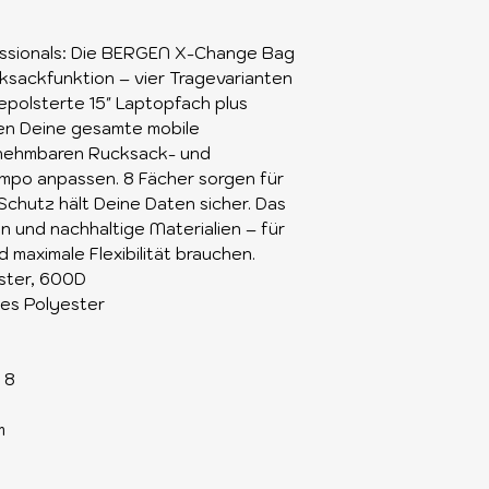
ofessionals: Die BERGEN X-Change Bag
ksackfunktion – vier Tragevarianten
gepolsterte 15" Laptopfach plus
en Deine gesamte mobile
bnehmbaren Rucksack- und
mpo anpassen. 8 Fächer sorgen für
Schutz hält Deine Daten sicher. Das
gn und nachhaltige Materialien – für
d maximale Flexibilität brauchen.
ster, 600D
tes Polyester
 8
m