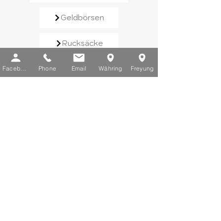
Geldbörsen
Rucksäcke
Handtaschen
Facebook
Phone
Email
Währing
Freyung
Schirme
Reisegepäck
Kontaktieren Sie uns​
E-Mail:
info@chic-lederwaren.at
Telefon:
+43 1 402 25 03
Sie erreichen uns von Montag bis
Freitag zwischen 10 und 18 Uhr.
Schauen Sie vorbei​
Filiale Währing