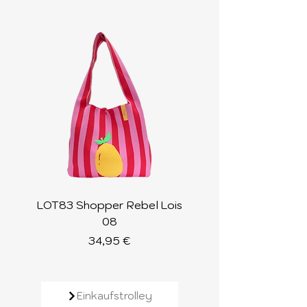
LOT83 Shopper Rebel Lois
LOT83 Shopper Loi
08
Preis
34,95 €
Einkaufstrolley