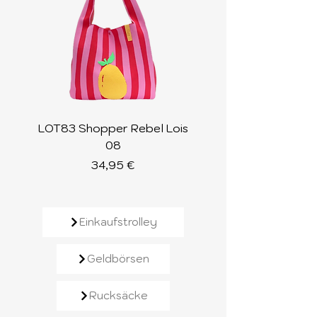
LOT83 Shopper Rebel Lois
LOT83 Shopper Loi
08
Preis
34,95 €
Einkaufstrolley
Geldbörsen
Rucksäcke