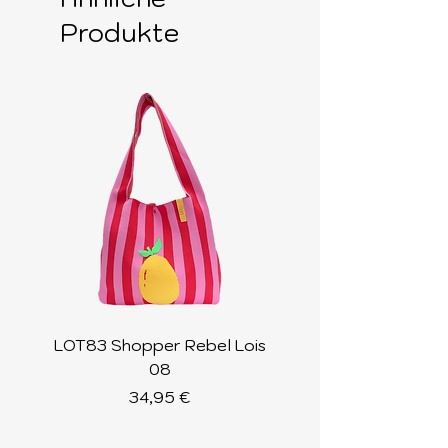
Produkte
LOT83 Shopper Rebel Lois
LOT83 Shopper Loi
08
Preis
34,95 €