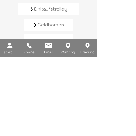
Einkaufstrolley
Geldbörsen
Rucksäcke
Facebook
Phone
Email
Währing
Freyung
Handtaschen
Schirme
Reisegepäck
Kontaktieren Sie uns​
E-Mail:
info@chic-lederwaren.at
Telefon:
+43 1 402 25 03
Sie erreichen uns von Montag bis
Freitag zwischen 10 und 18 Uhr.