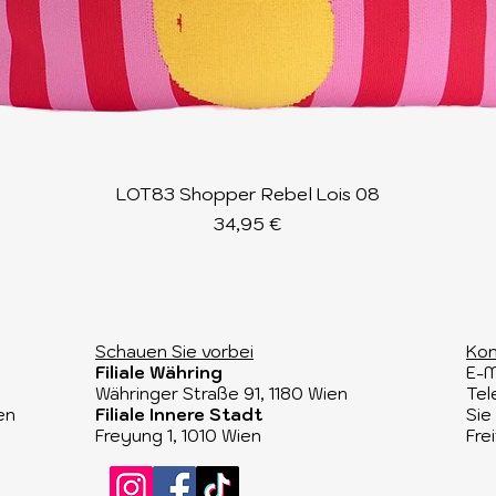
Schnellansicht
LOT83 Shopper Rebel Lois 08
Preis
34,95 €
Schauen Sie vorbei​
Kon
Filiale Währing
E-M
Währinger Straße 91, 1180 Wien​
Tel
en
Filiale Innere Stadt
Sie
Freyung 1, 1010 Wien
Fre