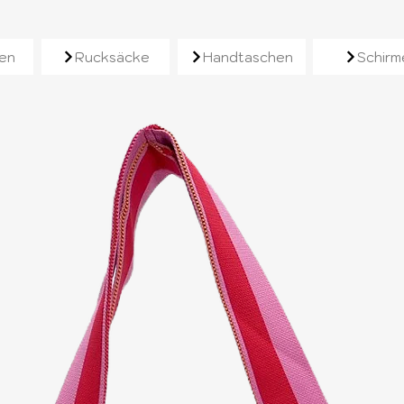
e
en
Rucksäcke
Handtaschen
Schirm