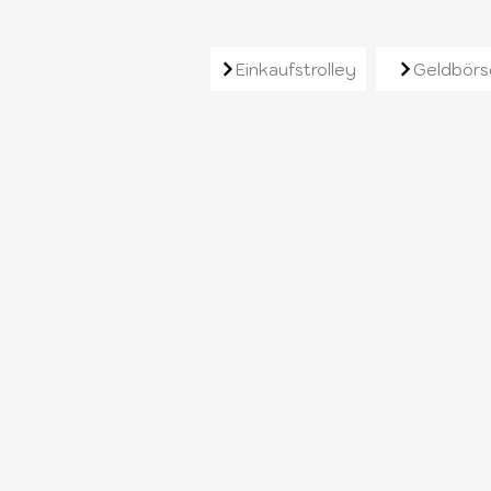
Ähnliche Produkt
Einkaufstrolley
Geldbörs