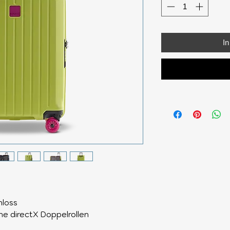
I
hloss
e directX Doppelrollen