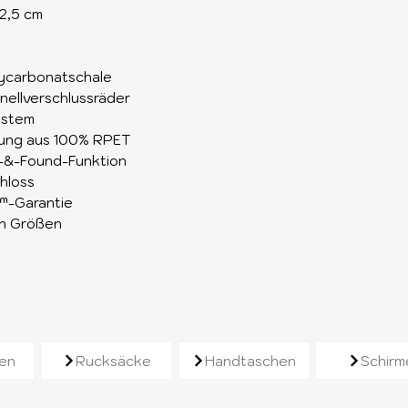
2,5 cm
ycarbonatschale
ellverschlussräder
ystem
ung aus 100% RPET
t-&-Found-Funktion
hloss
™-Garantie
en Größen
e
en
Rucksäcke
Handtaschen
Schirm