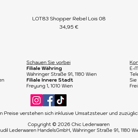
Schnellansicht
LOT83 Shopper Rebel Lois 08
Preis
34,95 €
Schauen Sie vorbei​
Kon
Filiale Währing
E-M
Währinger Straße 91, 1180 Wien​
Tel
en
Filiale Innere Stadt
Sie
Freyung 1, 1010 Wien
Fre
 Preise verstehen sich inklusive Umsatzsteuer und zuzügl
Copyright © 2026 Chic Lederwaren
udil Lederwaren HandelsGmbH, Währinger Straße 91, 1180 Wi