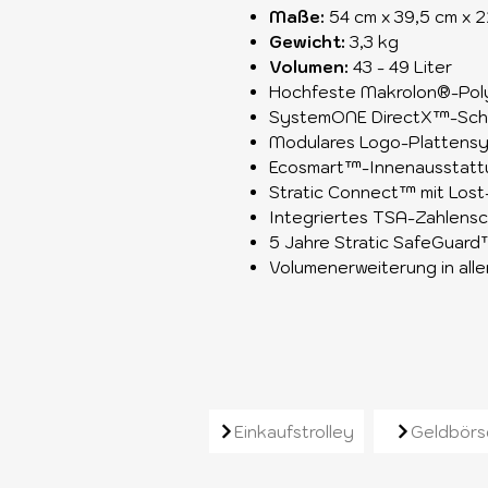
Maße:
54 cm x 39,5 cm x 2
Gewicht:
3,3 kg
Volumen:
43 - 49 Liter
Hochfeste Makrolon®-Pol
SystemONE DirectX™-Schn
Modulares Logo-Plattens
Ecosmart™-Innenausstatt
Stratic Connect™ mit Los
Integriertes TSA-Zahlensc
5 Jahre Stratic SafeGuard
Volumenerweiterung in all
Ähnliche Produkt
Einkaufstrolley
Geldbörs