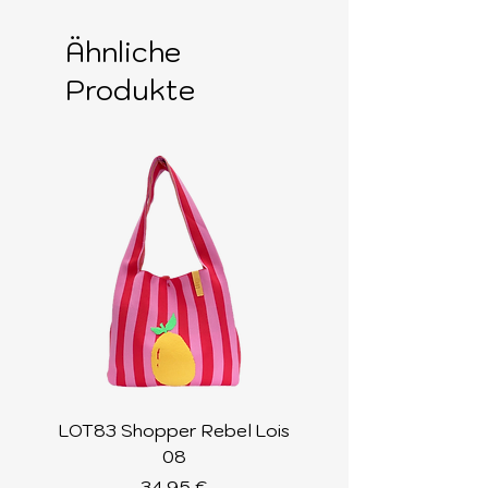
Ähnliche
Produkte
LOT83 Shopper Rebel Lois
LOT83 Shopper Loi
08
Preis
34,95 €