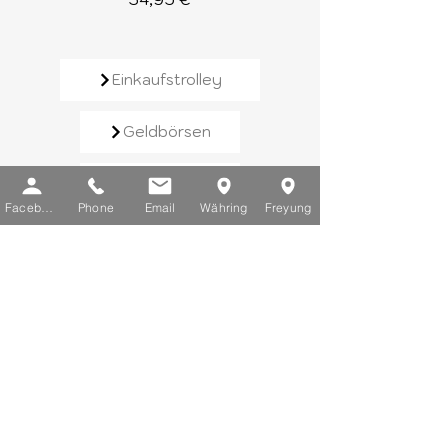
Einkaufstrolley
Geldbörsen
Rucksäcke
Facebook
Phone
Email
Währing
Freyung
Handtaschen
Schirme
Reisegepäck
Kontaktieren Sie uns​
E-Mail:
info@chic-lederwaren.at