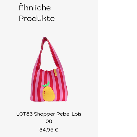
Ähnliche
Produkte
LOT83 Shopper Rebel Lois
LOT83 Shopper Loi
08
Preis
34,95 €