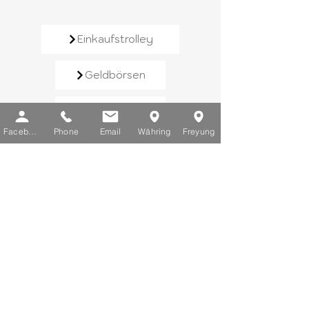
Einkaufstrolley
Geldbörsen
Rucksäcke
Facebook
Phone
Email
Währing
Freyung
Handtaschen
Schirme
Reisegepäck
Kontaktieren Sie uns​
E-Mail:
info@chic-lederwaren.at
Telefon:
+43 1 402 25 03
Sie erreichen uns von Montag bis