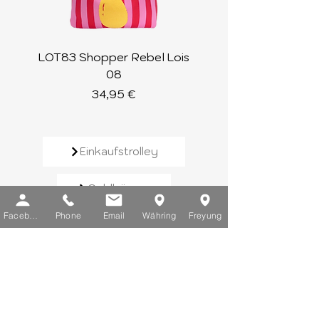
LOT83 Shopper Rebel Lois
LOT83 Shopper Loi
08
Preis
34,95 €
Einkaufstrolley
Geldbörsen
Facebook
Phone
Email
Währing
Freyung
Rucksäcke
Handtaschen
Schirme