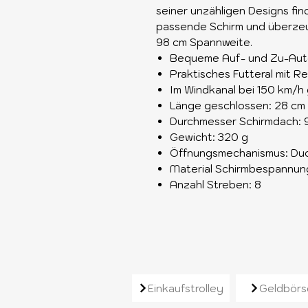
seiner unzähligen Designs fi
passende Schirm und überze
98 cm Spannweite.
Bequeme Auf- und Zu-Auto
Praktisches Futteral mit R
Im Windkanal bei 150 km/h
Länge geschlossen: 28 cm
Durchmesser Schirmdach: 
Gewicht: 320 g
Öffnungsmechanismus: Du
Material Schirmbespannung
Anzahl Streben: 8
Ähnliche Produkt
Einkaufstrolley
Geldbörs