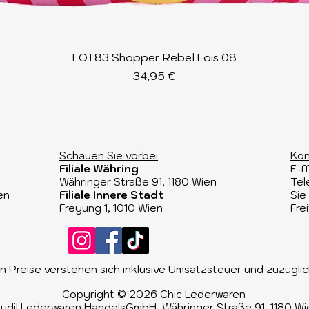
Schnellansicht
LOT83 Shopper Rebel Lois 08
Preis
34,95 €
Schauen Sie vorbei​
Kon
Filiale Währing
E-M
Währinger Straße 91, 1180 Wien​
Tel
en
Filiale Innere Stadt
Sie
Freyung 1, 1010 Wien
Fre
 Preise verstehen sich inklusive Umsatzsteuer und zuzügl
Copyright © 2026 Chic Lederwaren
udil Lederwaren HandelsGmbH, Währinger Straße 91, 1180 Wi