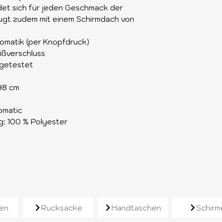
ndet sich für jeden Geschmack der
ugt zudem mit einem Schirmdach von
matik (per Knopfdruck)
eißverschluss
 getestet
98 cm
omatic
: 100 % Polyester
e
en
Rucksäcke
Handtaschen
Schirm