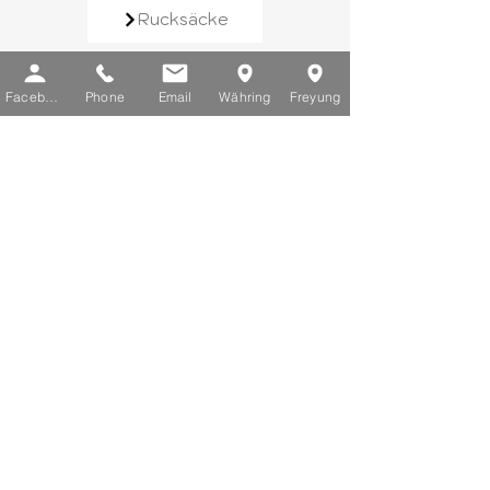
Rucksäcke
Handtaschen
Facebook
Phone
Email
Währing
Freyung
Schirme
Reisegepäck
Kontaktieren Sie uns​
E-Mail:
info@chic-lederwaren.at
Telefon:
+43 1 402 25 03
Sie erreichen uns von Montag bis
Freitag zwischen 10 und 18 Uhr.
Schauen Sie vorbei​
Filiale Währing
Währinger Straße 91, 1180 Wien​
Filiale Innere Stadt
Freyung 1, 1010 Wien