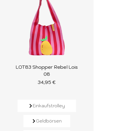
LOT83 Shopper Rebel Lois
LOT83 Shopper Loi
08
Preis
34,95 €
Einkaufstrolley
Geldbörsen