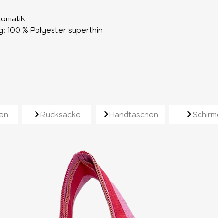
tomatik
: 100 % Polyester superthin
e
en
Rucksäcke
Handtaschen
Schirm