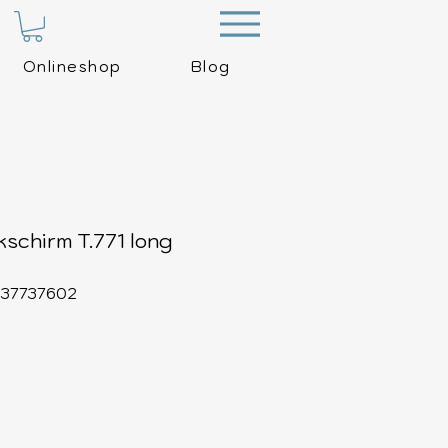
Menu
Onlineshop
Blog
schirm T.771 long
9637737602