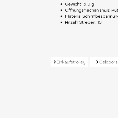
Gewicht: 610 g
Öffnungsmechanismus: Au
Material Schirmbespannung
Anzahl Streben: 10
Ähnliche Produkt
Einkaufstrolley
Geldbörs