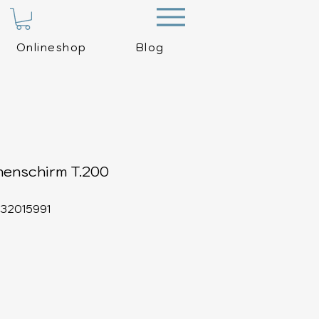
Menu
Onlineshop
Blog
enschirm T.200
532015991