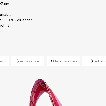
97 cm
omatic
: 100 % Polyester
ach: 8
e
en
Rucksäcke
Handtaschen
Schirm