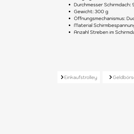
Durchmesser Schirmdach: 
Gewicht: 300 g
Öffnungsmechanismus: Du
Material Schirmbespannung
Anzahl Streben im Schirmd
Ähnliche Produkt
Einkaufstrolley
Geldbörs