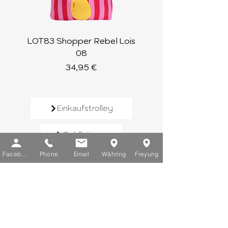
LOT83 Shopper Rebel Lois
LOT83 Shopper Loi
08
Preis
34,95 €
Einkaufstrolley
Geldbörsen
Facebook
Phone
Email
Währing
Freyung
Rucksäcke
Handtaschen
Schirme