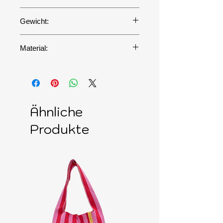
-
Gewicht:
130g
Material:
Matte hat eine weiche, glatte
Oberfläche, die ihm eine
kräftige Farbe und diskrete
Eleganz verleiht. Eine robuste
Ähnliche
Lederart, der der tägliche
Trubel nichts anhaben kann.
Produkte