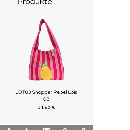
Produkte
LOT83 Shopper Rebel Lois
LOT83 Shopper Loi
08
Preis
34,95 €