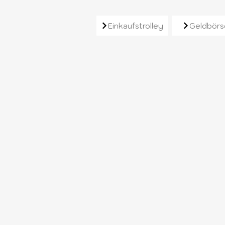
Ähnliche Produkt
Einkaufstrolley
Geldbörs