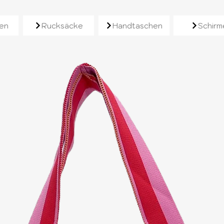
e
en
Rucksäcke
Handtaschen
Schirm