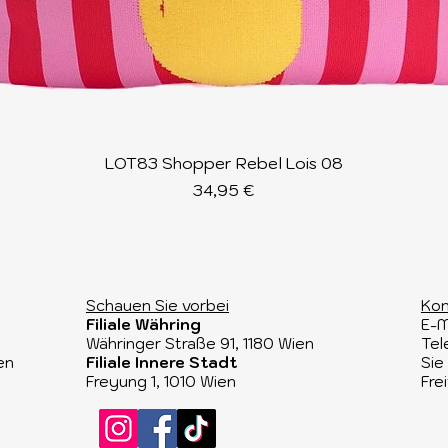
Schnellansicht
LOT83 Shopper Rebel Lois 08
Preis
34,95 €
Schauen Sie vorbei​
Kon
Filiale Währing
E-M
Währinger Straße 91, 1180 Wien​
Tel
en
Filiale Innere Stadt
Sie
Freyung 1, 1010 Wien
Fre