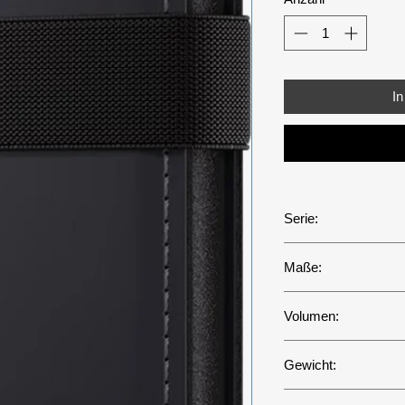
I
Serie:
Matte
Maße:
68 x 103 x 19 mm
Volumen:
-
Gewicht:
76g