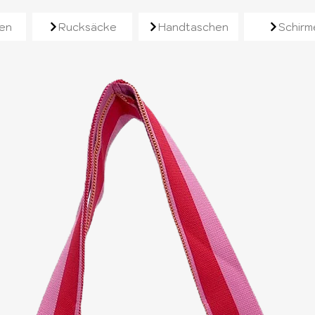
e
en
Rucksäcke
Handtaschen
Schirm