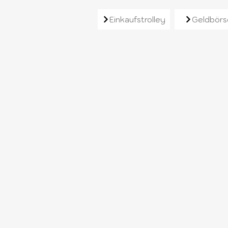
Ähnliche Produkt
Einkaufstrolley
Geldbörs