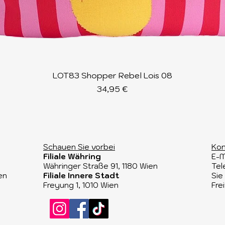
Schnellansicht
LOT83 Shopper Rebel Lois 08
Preis
34,95 €
Schauen Sie vorbei​
Kon
Filiale Währing
E-M
Währinger Straße 91, 1180 Wien​
Tel
en
Filiale Innere Stadt
Sie
Freyung 1, 1010 Wien
Fre