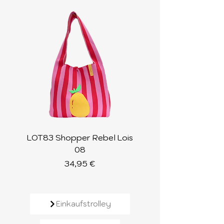
LOT83 Shopper Rebel Lois
LOT83 Shopper Loi
08
Preis
34,95 €
Einkaufstrolley