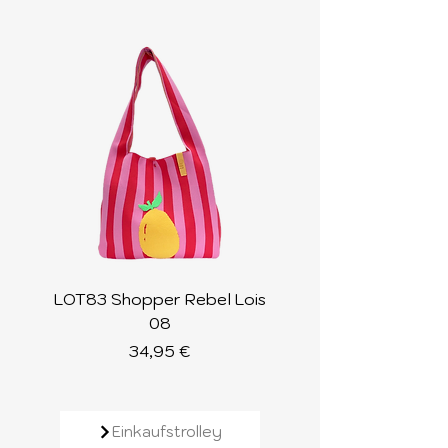
LOT83 Shopper Rebel Lois
LOT83 Shopper Loi
08
Preis
34,95 €
Einkaufstrolley