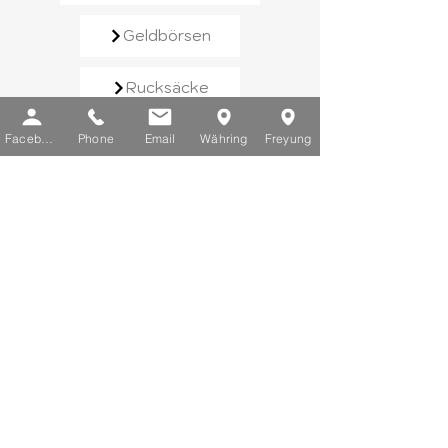
Geldbörsen
Rucksäcke
Handtaschen
Facebook
Phone
Email
Währing
Freyung
Schirme
Reisegepäck
Kontaktieren Sie uns​
E-Mail:
info@chic-lederwaren.at
Telefon:
+43 1 402 25 03
Sie erreichen uns von Montag bis
Freitag zwischen 10 und 18 Uhr.
Schauen Sie vorbei​
Filiale Währing