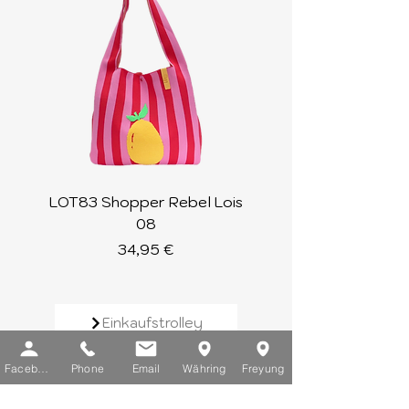
LOT83 Shopper Rebel Lois
LOT83 Shopper Loi
08
Preis
34,95 €
Einkaufstrolley
Facebook
Phone
Email
Währing
Freyung
Geldbörsen