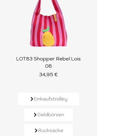
LOT83 Shopper Rebel Lois
LOT83 Shopper Loi
08
Preis
34,95 €
Einkaufstrolley
Geldbörsen
Rucksäcke