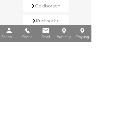
Geldbörsen
Rucksäcke
Handtaschen
Facebook
Phone
Email
Währing
Freyung
Schirme
Reisegepäck
Kontaktieren Sie uns​
E-Mail:
info@chic-lederwaren.at
Telefon:
+43 1 402 25 03
Sie erreichen uns von Montag bis
Freitag zwischen 10 und 18 Uhr.
Schauen Sie vorbei​
Filiale Währing