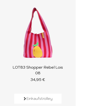
LOT83 Shopper Rebel Lois
LOT83 Shopper Loi
08
Preis
34,95 €
Einkaufstrolley