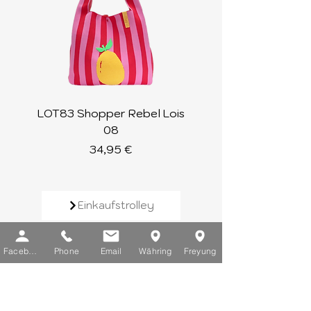
LOT83 Shopper Rebel Lois
LOT83 Shopper Loi
08
Preis
34,95 €
Einkaufstrolley
Geldbörsen
Facebook
Phone
Email
Währing
Freyung
Rucksäcke