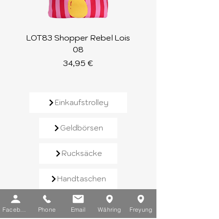
LOT83 Shopper Rebel Lois
LOT83 Shopper Loi
08
Preis
34,95 €
Einkaufstrolley
Geldbörsen
Rucksäcke
Handtaschen
Schirme
Facebook
Phone
Email
Währing
Freyung