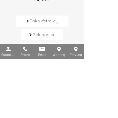
Einkaufstrolley
Geldbörsen
Rucksäcke
Facebook
Phone
Email
Währing
Freyung
Handtaschen
Schirme
Reisegepäck
Kontaktieren Sie uns​
E-Mail:
info@chic-lederwaren.at