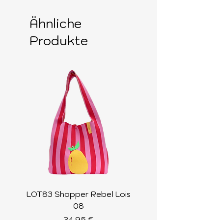
Ähnliche
Produkte
LOT83 Shopper Rebel Lois
LOT83 Shopper Loi
08
Preis
34,95 €