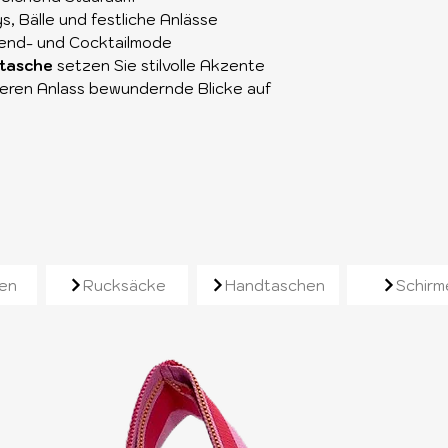
s, Bälle und festliche Anlässe
end- und Cocktailmode
dtasche
setzen Sie stilvolle Akzente
eren Anlass bewundernde Blicke auf
e
en
Rucksäcke
Handtaschen
Schirm