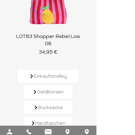
LOT83 Shopper Rebel Lois
LOT83 Shopper Loi
08
Preis
34,95 €
Einkaufstrolley
Geldbörsen
Rucksäcke
Handtaschen