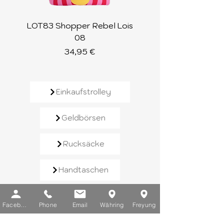
LOT83 Shopper Rebel Lois
LOT83 Shopper Loi
08
Preis
34,95 €
Einkaufstrolley
Geldbörsen
Rucksäcke
Handtaschen
Schirme
Facebook
Phone
Email
Währing
Freyung
Reisegepäck