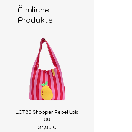
Ähnliche
Produkte
LOT83 Shopper Rebel Lois
LOT83 Shopper Loi
08
Preis
34,95 €