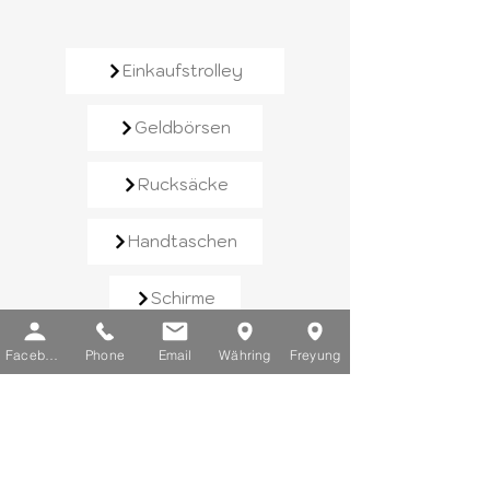
Einkaufstrolley
Geldbörsen
Rucksäcke
Handtaschen
Schirme
Reisegepäck
Facebook
Phone
Email
Währing
Freyung
Kontaktieren Sie uns​
E-Mail:
info@chic-lederwaren.at
Telefon:
+43 1 402 25 03