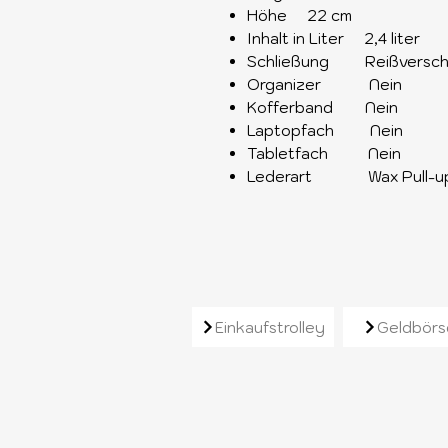
Höhe 22 cm
Inhalt in Liter 2,4 liter
Schließung Reißversch
Organizer Nein
Kofferband Nein
Laptopfach Nein
Tabletfach Nein
Lederart Wax Pull-u
Ähnliche Produkt
Einkaufstrolley
Geldbörs