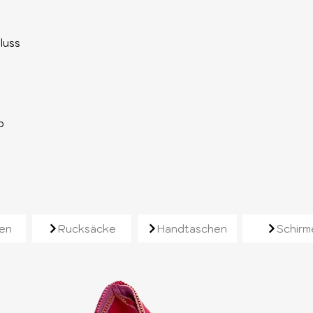
luss
p
e
en
Rucksäcke
Handtaschen
Schirm