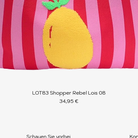
Schnellansicht
LOT83 Shopper Rebel Lois 08
Preis
34,95 €
Schauen Sie vorbei​
Kon