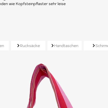
en wie Kopfsteinpflaster sehr leise
e
en
Rucksäcke
Handtaschen
Schirm