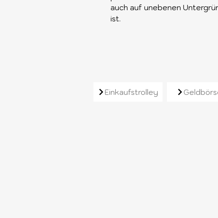
auch auf unebenen Untergründ
ist.
Ähnliche Produkt
Einkaufstrolley
Geldbörs