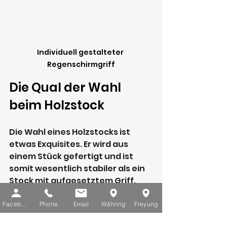
Individuell gestalteter 
Regenschirmgriff
Die Qual der Wahl 
beim Holzstock
Die Wahl eines Holzstocks ist 
etwas Exquisites. Er wird aus 
einem Stück gefertigt und ist 
somit wesentlich stabiler als ein 
Stock mit aufgesetztem Griff. 
Dabei kann man zwischen 
folgenden Hölzern wählen:“ 
Facebook
Phone
Email
Währing
Freyung
Kastanie, Ahorn, Hasel, Esche, 