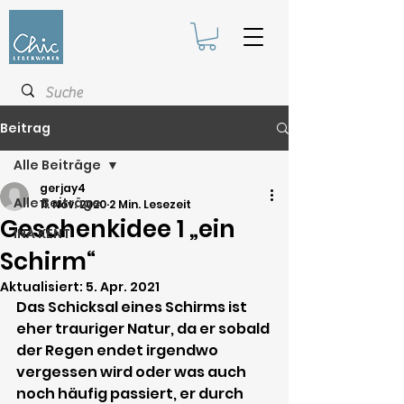
Beitrag
Alle Beiträge
gerjay4
Alle Beiträge
11. Nov. 2020
2 Min. Lesezeit
Geschenkidee 1 „ein
INA KENT
Schirm“
Aktualisiert:
5. Apr. 2021
Das Schicksal eines Schirms ist 
eher trauriger Natur, da er sobald 
der Regen endet irgendwo 
vergessen wird oder was auch 
noch häufig passiert, er durch 