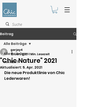
Beitrag
Alle Beiträge
gerjay4
Alle Beiträge
12. Jan. 2021
1 Min. Lesezeit
"Chic Nature" 2021
INA KENT
Aktualisiert:
5. Apr. 2021
Die neue Produktlinie von Chic 
Lederwaren! 