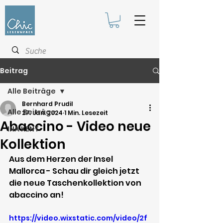
Beitrag
Alle Beiträge
Bernhard Prudil
Alle Beiträge
27. Jan. 2024
1 Min. Lesezeit
Abaccino - Video neue
INA KENT
Kollektion
Aus dem Herzen der Insel 
Mallorca - Schau dir gleich jetzt 
die neue Taschenkollektion von 
abaccino an!
https://video.wixstatic.com/video/2f