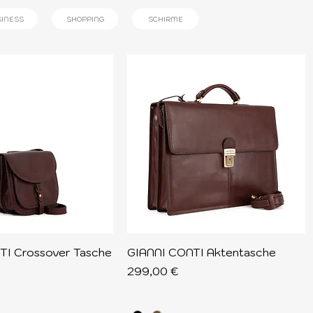
INESS
SHOPPING
SCHIRME
hnellansicht
Schnellansicht
TI Crossover Tasche
GIANNI CONTI Aktentasche
Preis
299,00 €