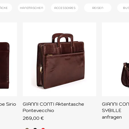
ÄCKE
HANDTASCHEN
ACCESSOIRES
REISEN
BUS
Schnellansicht
Sc
e Sirio
GIANNI CONTI Aktentasche
GIANNI CON
Pontevecchio
SYBILLE
anfragen
Preis
269,00 €