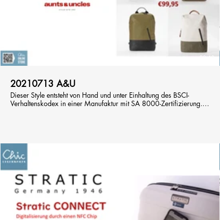
00:40
20210713 A&U
Dieser Style entsteht von Hand und unter Einhaltung des BSCI-
Verhaltenskodex in einer Manufaktur mit SA 8000-Zertifizierung.
Für die ressourcenschonende Gerbung der Lederapplikationen
kommen umweltverträgliche Gerbstoffe zum Einsatz. Die Gerberei
ist von LWG (Leather Working Group) mit dem Goldstatus
zertifiziert, der höchsten Auszeichnung für nachhaltig arbeitende
Gerbereien. Das leichte, wasserabweisende Baumwollgewebe hat
eine seidenmatte Beschichtung, die sich mit dem Gebrauch poliert.
Die Lederapplikationen sind aus Rindleder gefertigt.