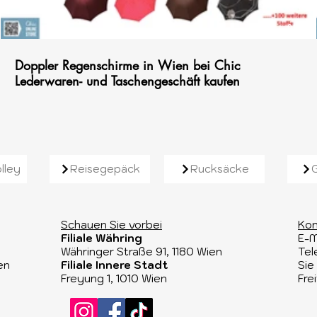
01:18
Doppler Regenschirme in Wien bei Chic
Lederwaren- und Taschengeschäft kaufen
lley
Reisegepäck
Rucksäcke
Schauen Sie vorbei​
Kon
Filiale Währing
E-M
Währinger Straße 91, 1180 Wien​
Tel
en
Filiale Innere Stadt
Sie
Freyung 1, 1010 Wien
Fre