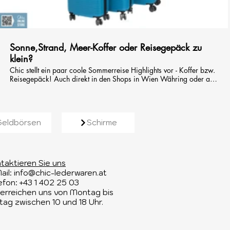
00:14
Sonne,Strand, Meer-Koffer oder Reisegepäck zu
klein?
Chic stellt ein paar coole Sommerreise Highlights vor - Koffer bzw.
Reisegepäck! Auch direkt in den Shops in Wien Währing oder auf
der Freyung anzuschauen!
Geldbörsen
Schirme
taktieren Sie uns​
ail:
info@chic-lederwaren.at
efon: +43 1 402 25 03​
 erreichen uns von Montag bis
itag zwischen 10 und 18 Uhr.