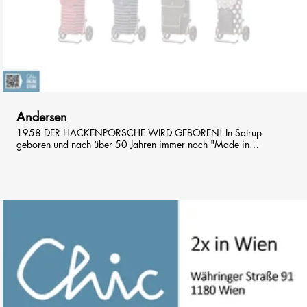
00:47
Andersen
1958 DER HACKENPORSCHE WIRD GEBOREN! In Satrup
geboren und nach über 50 Jahren immer noch "Made in
Germany" mit rund 10 Millionen verkauften Shopper®n: der
Hackenporsche. 1958, in der wirtschaftlichen Aufschwungphase,
beschliesst das Ehepaar Andersen rollende Einkaufstaschen
herzustellen. Zu Anfang wird alles eigenhändig im väterlichen
Pferdestall bei Satrup gemacht: gesägt, gebogen, genietet und
nachts lackiert. Die Nachfrage steigt und schnell ist klar: das ist im
Pferdestall und vor allem nur zu zweit nicht mehr machbar. Es
werden Mitarbeiter eingestellt und bereits 1962 zieht man in die
erste eigene Produktionsstätte um. Vom geraden Rohr bis zum
fertigen Shopper®: noch heute werden die Produkte im Hause
Andersen entwickelt, designt und hergestellt, so dass die
Produktvielfalt heute riesig ist und die verschiedensten Typen
umfasst: Gestelle aus Aluminium, mit Sitz, mit Kugellagerrädern;