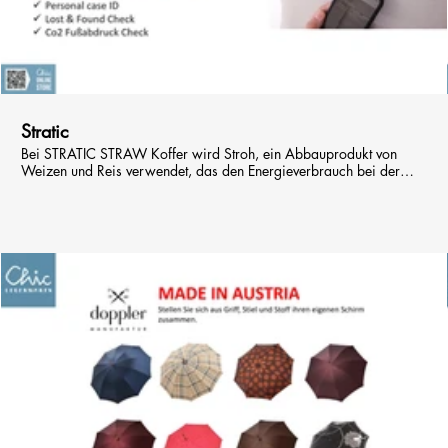
00:45
Stratic
Bei STRATIC STRAW Koffer wird Stroh, ein Abbauprodukt von
Weizen und Reis verwendet, das den Energieverbrauch bei der
Produktion so deutlich reduziert. Mit einem Anteil von 25% sind
unsere Straw Produkte schneller abbaubar und recyclebar und
leistet damit einen wertvollen Beitrag zum Umweltschutz.