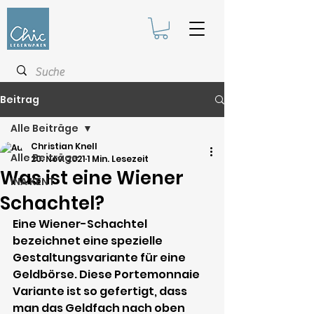
Beitrag
Alle Beiträge
Christian Knell
Alle Beiträge
20. Nov. 2021
1 Min. Lesezeit
Was ist eine Wiener
INA KENT
Schachtel?
Eine Wiener-Schachtel 
bezeichnet eine spezielle 
Gestaltungsvariante für eine 
Geldbörse. Diese Portemonnaie 
Variante ist so gefertigt, dass 
man das Geldfach nach oben 