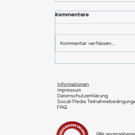
Kommentare
Kommentar verfassen...
Reisekoffer Trends 2026:
Smarte Features,
Nachhaltigkeit &
Informationen​
Innovation – die
Impressum
wichtigsten Trends für
Datenschutzerklärung
Soical Media Teilnahmebedingung
Ihre nächste Reise
FAQ
Alle angegebenen