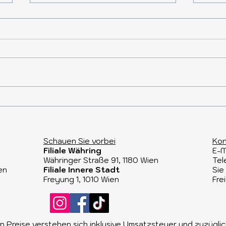
REMEMBER® –
LOT
Farbenfrohes Design für
Cha
Zuhause und unterwegs
Schauen Sie vorbei​
Kon
Filiale Währing
E-M
Währinger Straße 91, 1180 Wien​
Tel
en
Filiale Innere Stadt
Sie
Freyung 1, 1010 Wien
Fre
 Preise verstehen sich inklusive Umsatzsteuer und zuzügl