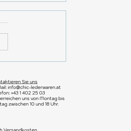
83 – Taschen mit
rakter
taktieren Sie uns​
ail:
info@chic-lederwaren.at
efon: +43 1 402 25 03​
 erreichen uns von Montag bis
itag zwischen 10 und 18 Uhr.
ich Versandkosten