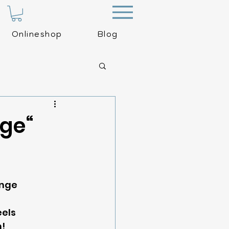
Menu
Onlineshop
Blog
nge“
nge 
els 
h!