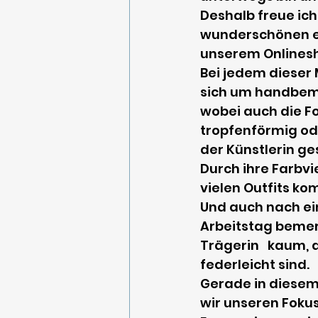
Deshalb freue ich
wunderschönen ei
unserem Onlinesh
Bei jedem dieser 
sich um handbema
wobei auch die Fo
tropfenförmig od
der Künstlerin ge
Durch ihre Farbvie
vielen Outfits ko
Und auch nach ei
Arbeitstag bemerk
Trägerin   kaum, d
federleicht sind. 
Gerade in diesem
wir unseren Fokus