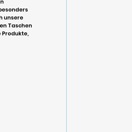
n 
besonders 
h unsere 
en Taschen 
 Produkte, 