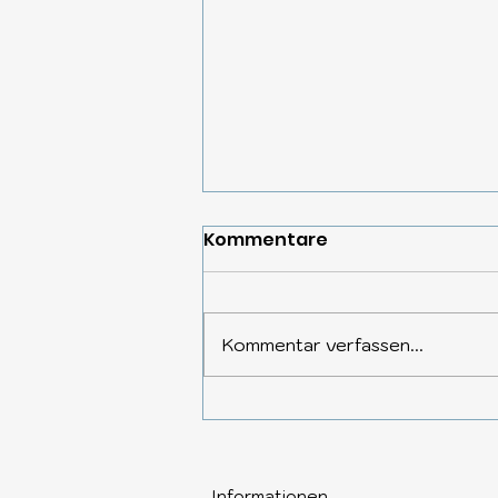
Kommentare
Kommentar verfassen...
Reisekoffer Trends 2026:
Smarte Features,
Nachhaltigkeit &
Informationen​