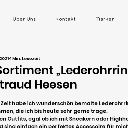
Über Uns
Kontakt
Marken
 2021
1 Min. Lesezeit
Sortiment „Lederohrri
traud Heesen
r Zeit habe ich wunderschön bemalte Lederohrri
n, die ich bis heute sehr gerne trage. 
len Outfits, egal ob ich mit Sneakern oder Highhe
 sind einfach ein perfektes Accessoire für mic