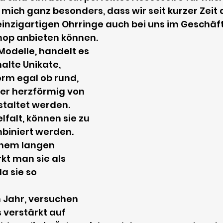
 mich ganz besonders, dass wir seit kurzer Zeit 
nzigartigen Ohrringe auch bei uns im Geschäft 
op anbieten können.
Modelle, handelt es 
lte Unikate, 
rm egal ob rund, 
er herzförmig von 
staltet werden. 
lfalt, können sie zu 
mbiniert werden. 
nem langen 
t man sie als 
a sie so 
 Jahr, versuchen 
 verstärkt auf 