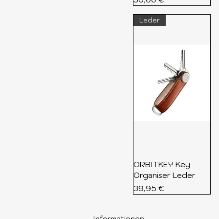
Leder
ORBITKEY Key
Organiser Leder
Preis
39,95 €
Informationen​