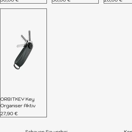
ORBITKEY Key
Organiser Aktiv
Preis
27,90 €
Schauen Sie vorbei​
Kon