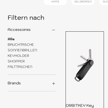
HOME
GELDBÖRSEN
RU
Filtern nach
Accessoires
Alle
BAUCHTASCHE
SONNENBRILLEN
KEYHOLDER
SHOPPER
FALTTASCHEN
Brands
LOQI
ABBACINO
OKKIA
ORBITKEY Key