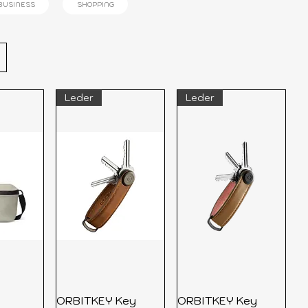
BUSINESS
SHOPPING
Leder
Leder
ORBITKEY Key
ORBITKEY Key