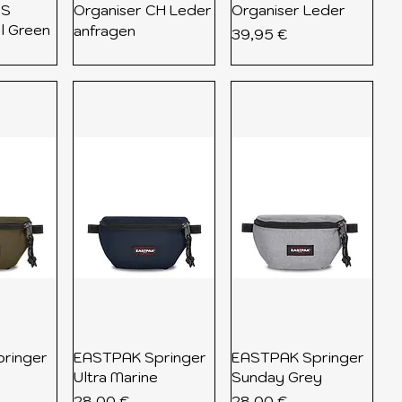
CS
Organiser CH Leder
Organiser Leder
el Green
anfragen
Preis
39,95 €
ringer
EASTPAK Springer
EASTPAK Springer
Ultra Marine
Sunday Grey
Preis
Preis
28,00 €
28,00 €