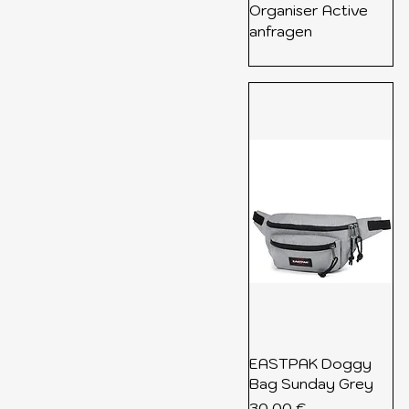
EASTPAK
Organiser Active
LOT83
anfragen
ORBITKEY
EASTPAK Doggy
Bag Sunday Grey
Preis
30,00 €