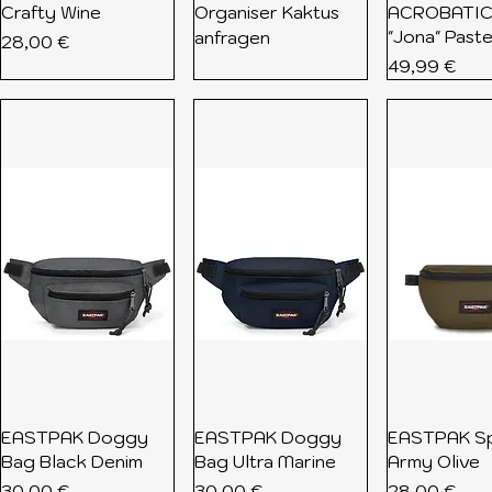
Crafty Wine
Organiser Kaktus
ACROBATI
"Jona" Past
anfragen
Preis
28,00 €
Preis
49,99 €
EASTPAK Doggy
EASTPAK Doggy
EASTPAK Sp
Bag Black Denim
Bag Ultra Marine
Army Olive
Preis
Preis
Preis
30,00 €
30,00 €
28,00 €