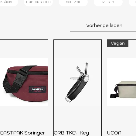
CKSÄCKE
HANDTASCHEN
SCHIRME
REISEN
Vorherige laden
Vegan
EASTPAK Springer
ORBITKEY Key
UCON